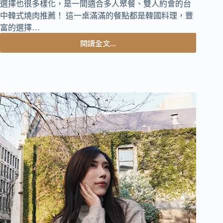
選擇也很多樣化，是一間適合多人聚餐、雙人約會的台
中韓式燒肉推薦！ 這一桌滿滿的餐點都是韓國料理，豐
富的選擇…
閱讀全文...
台
中
西
屯
美
食
｜
高
達
18
種
韓
式
小
菜，
專
人