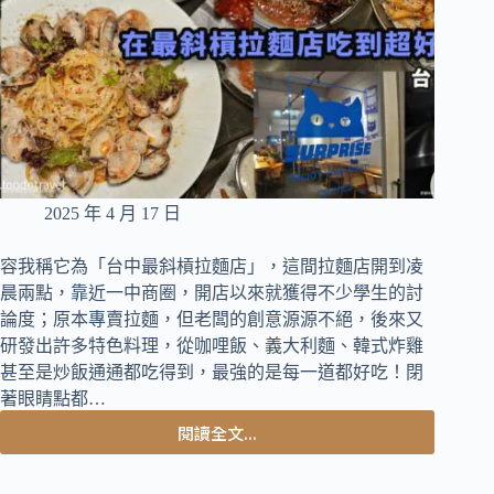
人
蔘
雞
風
味
濃
郁
好
好
2025 年 4 月 17 日
吃
容我稱它為「台中最斜槓拉麵店」，這間拉麵店開到凌
晨兩點，靠近一中商圈，開店以來就獲得不少學生的討
論度；原本專賣拉麵，但老闆的創意源源不絕，後來又
研發出許多特色料理，從咖哩飯、義大利麵、韓式炸雞
甚至是炒飯通通都吃得到，最強的是每一道都好吃！閉
著眼睛點都…
閱讀全文...
台
中
北