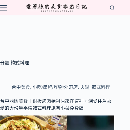
跳
至
主
要
內
容
分類
韓式料理
台中美食
,
小吃/串燒/炸物/外帶店
,
火鍋
,
韓式料理
台中西區美食｜銅板烤肉始祖原來在這裡，深受住戶喜
愛的大份量平價韓式料理還有小菜免費續