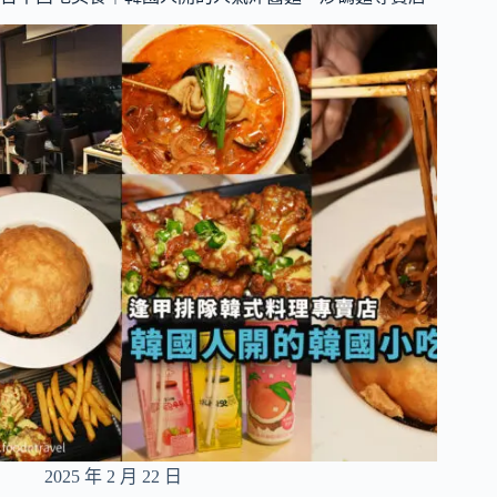
高
人
氣
台
中
醬
蟹
醬
蝦
專
賣
店，
寒
風
中
依
舊
客
滿
2025 年 2 月 22 日