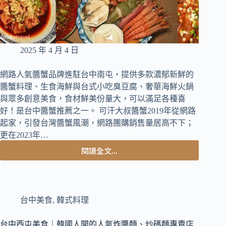
麵
深
夜
美
食
2025 年 4 月 4 日
網路人氣醬蟹品牌進駐台中南屯，提供多款濃郁新鮮的
醬蟹料理、生食海鮮與台式小吃臭豆腐、奢華海鮮火鍋
與眾多創意美食，食材鮮美份量大，可以滿足各種喜
好！是台中醬蟹推薦之一。 可汗大叔醬蟹2019年從網路
起家，引發台灣醬蟹風潮，網路團購銷售量居高不下；
更在2023年…
閱讀全文...
台
中
南
屯
美
台中美食
,
韓式料理
食
｜
台中西屯美食｜韓國人開的人氣炸醬麵、炒碼麵專賣店