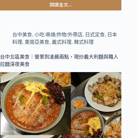
閱讀全文...
免
台
費
中
續
西
屯
美
台中美食
,
小吃/串燒/炸物/外帶店
,
日式定食
,
日本
食
料理
,
東南亞美食
,
義式料理
,
韓式料理
｜
韓
台中北區美食｜營業到凌晨兩點，現炒義大利麵與職人
國
拉麵深夜美食
老
闆
娘
經
營
的
道
地
韓
國
料
理，