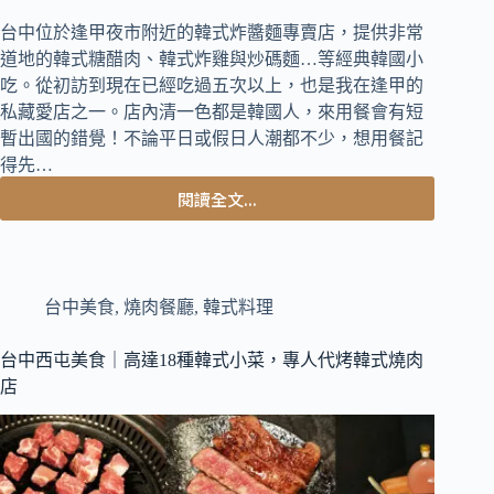
台中位於逢甲夜市附近的韓式炸醬麵專賣店，提供非常
道地的韓式糖醋肉、韓式炸雞與炒碼麵…等經典韓國小
吃。從初訪到現在已經吃過五次以上，也是我在逢甲的
私藏愛店之一。店內清一色都是韓國人，來用餐會有短
暫出國的錯覺！不論平日或假日人潮都不少，想用餐記
得先…
閱讀全文...
台
中
西
屯
美
台中美食
,
燒肉餐廳
,
韓式料理
食
｜
台中西屯美食｜高達18種韓式小菜，專人代烤韓式燒肉
韓
店
國
人
開
的
人