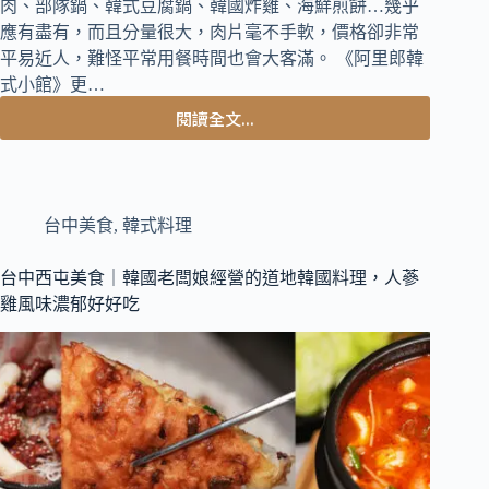
肉、部隊鍋、韓式豆腐鍋、韓國炸雞、海鮮煎餅…幾乎
應有盡有，而且分量很大，肉片毫不手軟，價格卻非常
平易近人，難怪平常用餐時間也會大客滿。 《阿里郎韓
式小館》更…
閱讀全文...
台
中
西
區
美
台中美食
,
韓式料理
食
｜
台中西屯美食｜韓國老闆娘經營的道地韓國料理，人蔘
銅
雞風味濃郁好好吃
板
烤
肉
始
祖
原
來
在