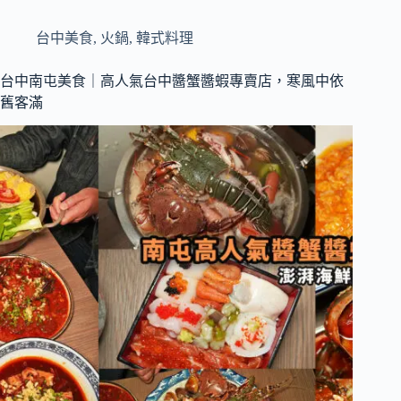
區
美
台中美食
,
火鍋
,
韓式料理
食
｜
台中南屯美食｜高人氣台中醬蟹醬蝦專賣店，寒風中依
營
舊客滿
業
到
凌
晨
兩
點，
現
炒
義
大
利
麵
與
職
人
拉