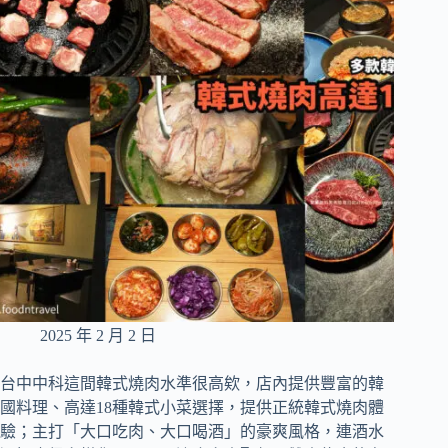
氣
炸
醬
麵、
炒
碼
麵
專
賣
店
2025 年 2 月 2 日
台中中科這間韓式燒肉水準很高欸，店內提供豐富的韓
國料理、高達18種韓式小菜選擇，提供正統韓式燒肉體
驗；主打「大口吃肉、大口喝酒」的豪爽風格，連酒水