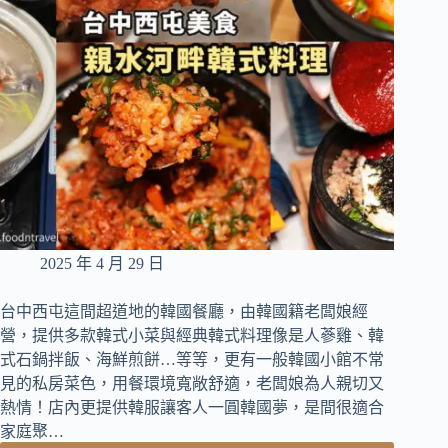
這
裡，
深
受
住
戶
喜
愛
的
大
份
量
平
2025 年 4 月 29 日
價
韓
台中西屯這間超道地的韓國餐廳，由韓國籍老闆娘經
式
營，提供多款韓式小菜與經典韓式料理像是人蔘雞、韓
料
式石鍋拌飯、海鮮煎餅…等等，更有一般韓國小館不常
理
還
見的私房菜色，用餐環境寬敞舒適，老闆娘為人親切又
有
熱情！店內更提供韓服讓客人一圓韓國夢，是間很適合
小
家庭聚…
菜