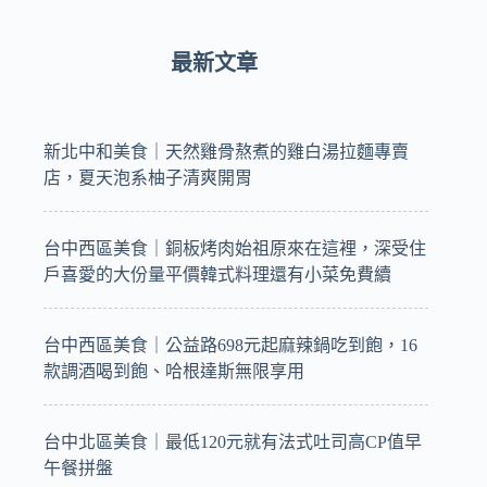
最新文章
新北中和美食｜天然雞骨熬煮的雞白湯拉麵專賣
店，夏天泡系柚子清爽開胃
台中西區美食｜銅板烤肉始祖原來在這裡，深受住
戶喜愛的大份量平價韓式料理還有小菜免費續
台中西區美食｜公益路698元起麻辣鍋吃到飽，16
款調酒喝到飽、哈根達斯無限享用
台中北區美食｜最低120元就有法式吐司高CP值早
午餐拼盤