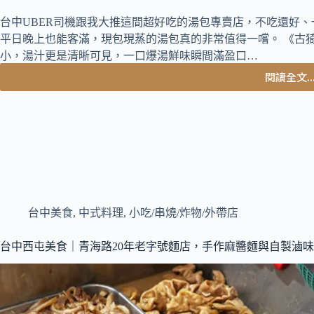
台中UBER司機跟我大推這間超好吃的湯包專賣店，不吃還好
平日晚上也能客滿，現包現蒸的湯包真的非常值得一嚐。 《古
小，湯汁更是清晰可見，一口爆湯鮮味瞬間滿盈口…
閱讀全文..
台
中
西
屯
美
食
｜
UBE
司
台中美食
,
中式料理
,
小吃/串燒/炸物/外帶店
機
推
薦
台中西屯美食｜青海路20年老字號麵店，手作麻醬麵與自製滷
號
稱
台
中