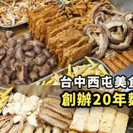
最
好
吃
的
湯
包
晚
上
八
點
依
舊
排
隊，
現
點
現
包
湯
汁
滿
滿