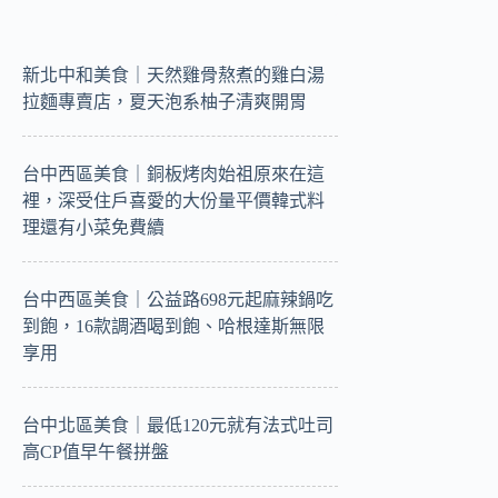
新北中和美食｜天然雞骨熬煮的雞白湯
拉麵專賣店，夏天泡系柚子清爽開胃
台中西區美食｜銅板烤肉始祖原來在這
裡，深受住戶喜愛的大份量平價韓式料
理還有小菜免費續
台中西區美食｜公益路698元起麻辣鍋吃
到飽，16款調酒喝到飽、哈根達斯無限
享用
台中北區美食｜最低120元就有法式吐司
高CP值早午餐拼盤