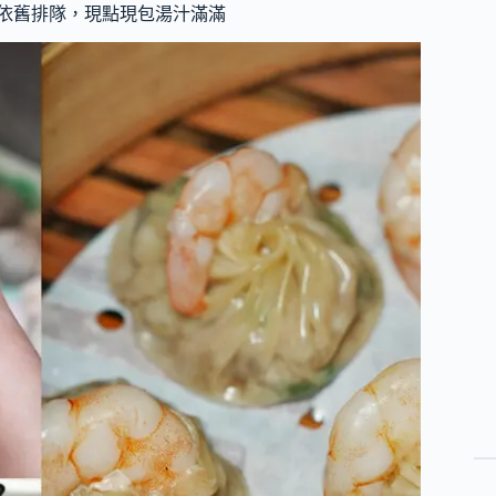
點依舊排隊，現點現包湯汁滿滿