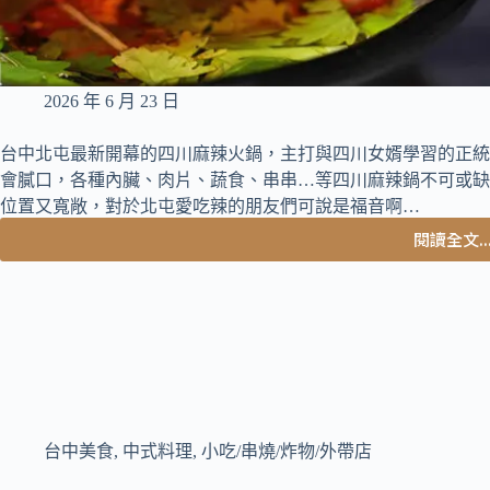
2026 年 6 月 23 日
台中北屯最新開幕的四川麻辣火鍋，主打與四川女婿學習的正統
會膩口，各種內臟、肉片、蔬食、串串…等四川麻辣鍋不可或缺
位置又寬敞，對於北屯愛吃辣的朋友們可說是福音啊…
閱讀全文..
台
中
北
屯
美
食
｜
北
屯
台中美食
,
中式料理
,
小吃/串燒/炸物/外帶店
也
吃