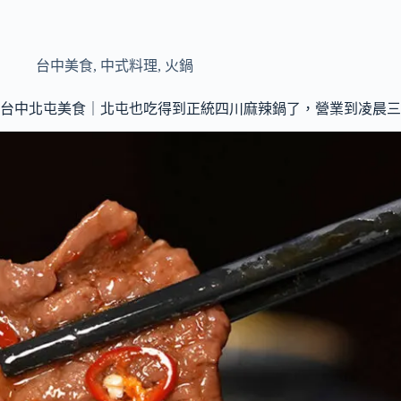
台中美食
,
中式料理
,
火鍋
台中北屯美食｜北屯也吃得到正統四川麻辣鍋了，營業到凌晨三