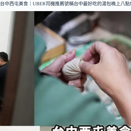
得
台中西屯美食｜UBER司機推薦號稱台中最好吃的湯包晚上八
到
正
統
四
川
麻
辣
鍋
了，
營
業
到
凌
晨
三
點
根
本
夜
貓