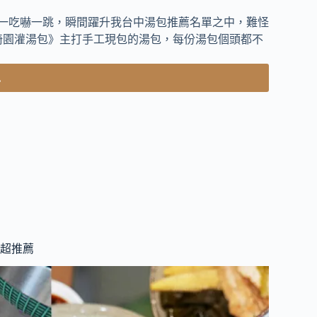
、一吃嚇一跳，瞬間躍升我台中湯包推薦名單之中，難怪
猗園灌湯包》主打手工現包的湯包，每份湯包個頭都不
.
R
味超推薦