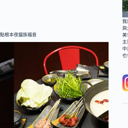
我
與
點根本夜貓族福音
美
主
中
也