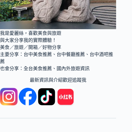
道
熱
炒
與
鍋
我是愛麗絲，喜歡美食與旅遊
物，
多
與大家分享我的實際體驗！
汁
美食／旅遊／開箱／好物分享
烤
主要分享：台中美食推薦、台中餐廳推薦、台中酒吧推
雞
薦
吮
也會分享：全台美食推薦、國內外旅遊資訊
指
回
最新資訊與介紹歡迎追蹤我
味