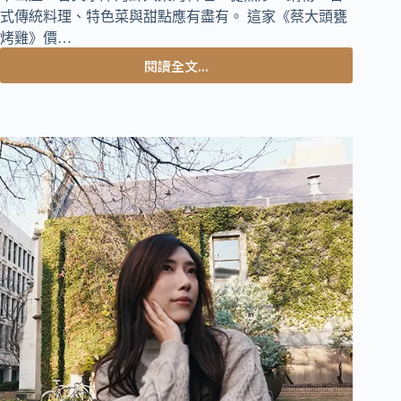
式傳統料理、特色菜與甜點應有盡有。 這家《蔡大頭甕
烤雞》價…
閱讀全文...
嘉
義
中
埔
美
食
｜
號
稱
最
強
甕
烤
雞
餐
廳，
數
十