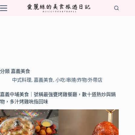
跳
至
主
要
內
容
分類
嘉義美食
中式料理
,
嘉義美食
,
小吃/串燒/炸物/外帶店
嘉義中埔美食｜號稱最強甕烤雞餐廳，數十道熱炒與鍋
物，多汁烤雞吮指回味