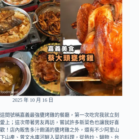
2025 年 10 月 16 日
這間號稱嘉義最強甕烤雞的餐廳，第一次吃完我就立刻
愛上；這次帶著男友再訪，嘗試許多新菜色也讓我好喜
歡！店內販售多汁飽滿的甕烤雞之外，還有不少阿里山
下山產、曾文水庫河鮮入菜的料理，從熱炒、鍋物、台