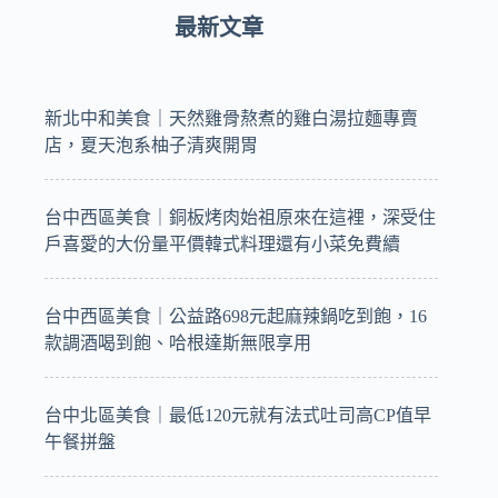
最新文章
新北中和美食｜天然雞骨熬煮的雞白湯拉麵專賣
店，夏天泡系柚子清爽開胃
台中西區美食｜銅板烤肉始祖原來在這裡，深受住
戶喜愛的大份量平價韓式料理還有小菜免費續
台中西區美食｜公益路698元起麻辣鍋吃到飽，16
款調酒喝到飽、哈根達斯無限享用
台中北區美食｜最低120元就有法式吐司高CP值早
午餐拼盤