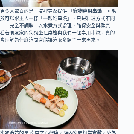
更令人驚喜的是，這裡竟然提供 「
寵物專用串燒
」。毛
孩可以跟主人一樣「一起吃串燒」，只是料理方式不同
——完全
不調味
、以
水煮
方式處理，確保安全與健康。
看著朋友家的狗狗坐在桌邊與我們一起享用串燒，真的
會理解為什麼這間店能讓這麼多飼主一來再來。
本次造訪的是 南屯文心總店，店內空間相當
寬敞
，分為