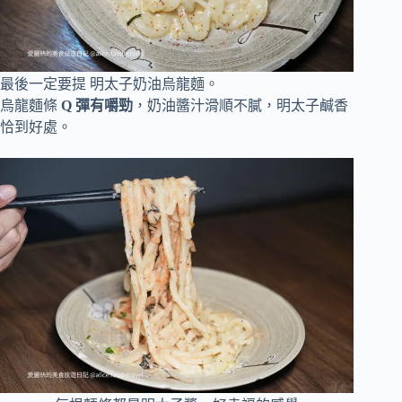
最後一定要提 明太子奶油烏龍麵。
烏龍麵條
Q 彈有嚼勁
，奶油醬汁滑順不膩，明太子鹹香
恰到好處。