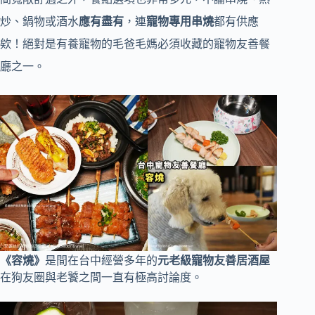
炒、鍋物或酒水
應有盡有
，連
寵物專用串燒
都有供應
欸！絕對是有養寵物的毛爸毛媽必須收藏的寵物友善餐
廳之一。
《容燒》
是間在台中經營多年的
元老級寵物友善居酒屋
在狗友圈與老饕之間一直有極高討論度。