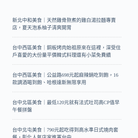
新北中和美食｜天然雞骨熬煮的雞白湯拉麵專賣
店，夏天泡系柚子清爽開胃
台中西區美食｜銅板烤肉始祖原來在這裡，深受住
戶喜愛的大份量平價韓式料理還有小菜免費續
台中西區美食｜公益路698元起麻辣鍋吃到飽，16
款調酒喝到飽、哈根達斯無限享用
台中北區美食｜最低120元就有法式吐司高CP值早
午餐拼盤
台中北屯美食｜790元起吃得到高水準日式燒肉套
餐，彰化人氣店家進軍台中