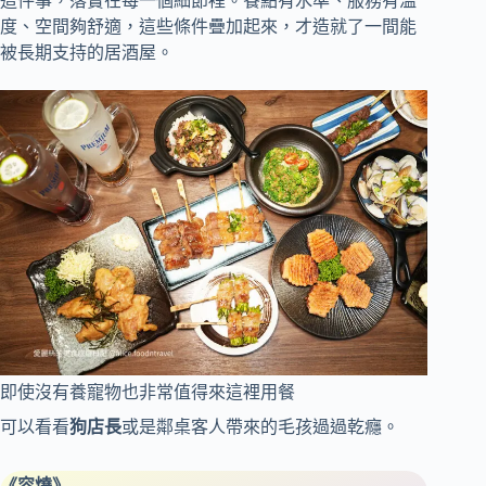
這件事，落實在每一個細節裡。餐點有水準、服務有溫
度、空間夠舒適，這些條件疊加起來，才造就了一間能
被長期支持的居酒屋。
即使沒有養寵物也非常值得來這裡用餐
可以看看
狗店長
或是鄰桌客人帶來的毛孩過過乾癮。
《容燒》