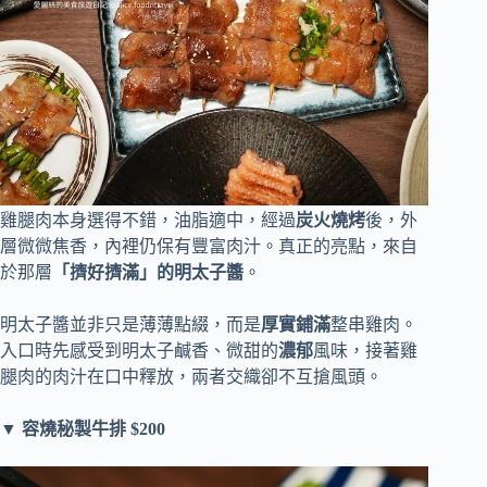
雞腿肉本身選得不錯，油脂適中，經過
炭火燒烤
後，外
層微微焦香，內裡仍保有豐富肉汁。真正的亮點，來自
於那層
「擠好擠滿」的明太子醬
。
明太子醬並非只是薄薄點綴，而是
厚實鋪滿
整串雞肉。
入口時先感受到明太子鹹香、微甜的
濃郁
風味，接著雞
腿肉的肉汁在口中釋放，兩者交織卻不互搶風頭。
▼
容燒秘製牛排 $200