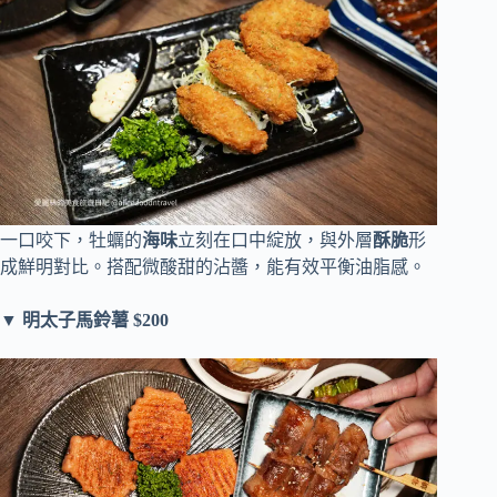
一口咬下，牡蠣的
海味
立刻在口中綻放，與外層
酥脆
形
成鮮明對比。搭配微酸甜的沾醬，能有效平衡油脂感。
▼ 明太子馬鈴薯 $200