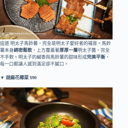
這道 明太子馬鈴薯，完全是明太子愛好者的福音。馬鈴
薯本身
綿密鬆軟
，上方覆蓋著
厚厚一層
明太子醬，完全
不手軟。明太子的鹹香與馬鈴薯的甜味形成
完美平衡
，
每一口都讓人感到滿足卻不膩口。
▼ 胡麻花椰菜 $90