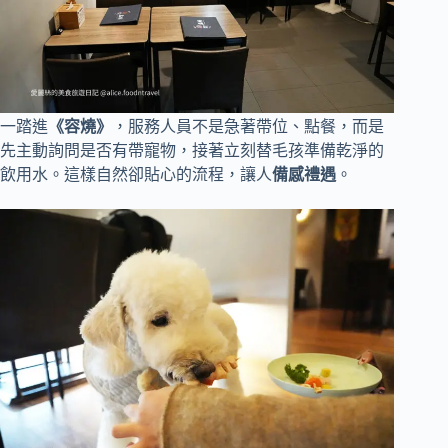
一踏進
《容燒》
，服務人員不是急著帶位、點餐，而是
先主動詢問是否有帶寵物，接著立刻替毛孩準備乾淨的
飲用水。這樣自然卻貼心的流程，讓人
備感禮遇
。