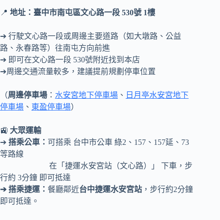
📍
地址：臺中市南屯區文心路一段 530號 1樓
➔ 行駛文心路一段或周邊主要道路（如大墩路、公益
路、永春路等）往南屯方向前進
➔ 即可在文心路一段 530號附近找到本店
➔周邊交通流量較多，建議提前規劃停車位置
（
周邊停車場
：
水安宮地下停車場
、
日月亭水安宮地下
停車場
、
東盈停車場
）
🚉
大眾運輸
➔
搭乘公車：
可搭乘 台中市公車 綠2、157、157延、73
等路線
在「捷運水安宮站（文心路）」 下車，步
行約 3分鐘 即可抵達
➔ 搭乘捷運：
餐廳鄰近
台中捷運水安宮站
，步行約2分鐘
即可抵達。