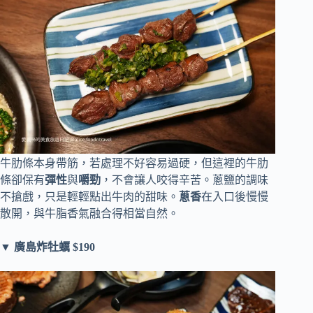
牛肋條本身帶筋，若處理不好容易過硬，但這裡的牛肋
條卻保有
彈性
與
嚼勁
，不會讓人咬得辛苦。蔥鹽的調味
不搶戲，只是輕輕點出牛肉的甜味。
蔥香
在入口後慢慢
散開，與牛脂香氣融合得相當自然。
▼ 廣島炸牡蠣 $190