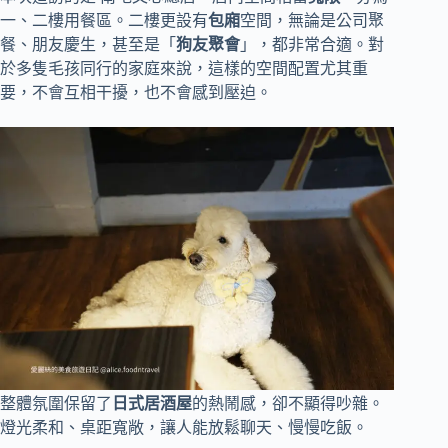
一、二樓用餐區。二樓更設有
包廂
空間，無論是公司聚
餐、朋友慶生，甚至是「
狗友聚會
」，都非常合適。對
於多隻毛孩同行的家庭來說，這樣的空間配置尤其重
要，不會互相干擾，也不會感到壓迫。
整體氛圍保留了
日式居酒屋
的熱鬧感，卻不顯得吵雜。
燈光柔和、桌距寬敞，讓人能放鬆聊天、慢慢吃飯。