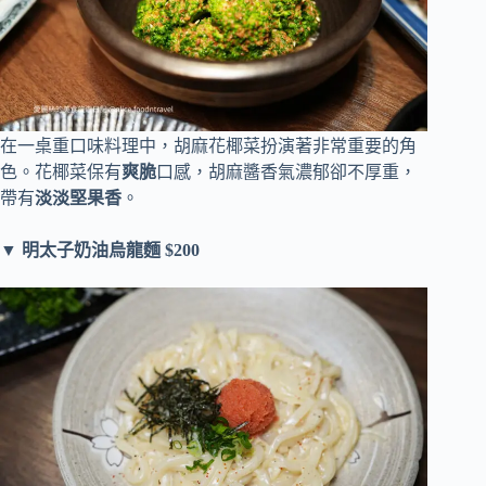
在一桌重口味料理中，胡麻花椰菜扮演著非常重要的角
色。花椰菜保有
爽脆
口感，胡麻醬香氣濃郁卻不厚重，
帶有
淡淡堅果香
。
▼ 明太子奶油烏龍麵 $200