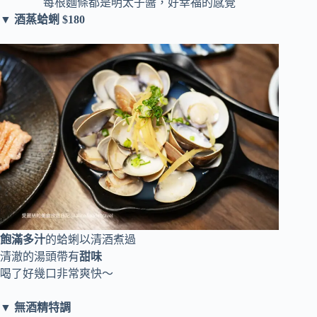
每根麵條都是明太子醬，好幸福的感覺
▼ 酒蒸蛤蜊 $180
飽滿多汁
的蛤蜊以清酒煮過
清澈的湯頭帶有
甜味
喝了好幾口非常爽快～
▼ 無酒精特調