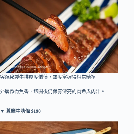
容燒秘製牛排厚度偏薄，熟度掌握得相當精準
外層微微焦香，切開後仍保有漂亮的肉色與肉汁。
▼ 蔥鹽牛肋條 $190