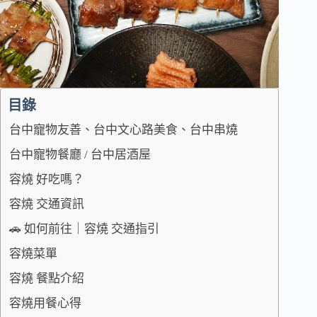
目錄
台中寵物友善、台中文心路美食、台中串燒
台中寵物餐廳 / 台中居酒屋
容燒 好吃嗎？
容燒 交通資訊
🚗 如何前往｜容燒 交通指引
容燒菜單
容燒 餐點介紹
容燒用餐心得