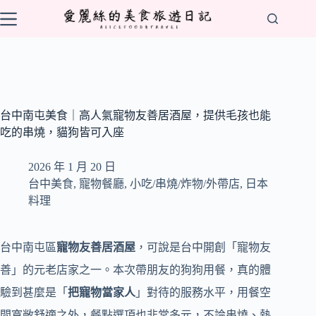
跳
至
主
要
內
容
台中南屯美食｜高人氣寵物友善居酒屋，提供毛孩也能
吃的串燒，貓狗皆可入座
2026 年 1 月 20 日
台中美食
,
寵物餐廳
,
小吃/串燒/炸物/外帶店
,
日本
料理
台中南屯區
寵物友善居酒屋
，可說是台中開創「寵物友
善」的元老店家之一。本次帶朋友的狗狗用餐，真的體
驗到甚麼是「
把寵物當家人
」對待的服務水平，用餐空
間寬敞舒適之外，餐點選項也非常多元，不論串燒、熱