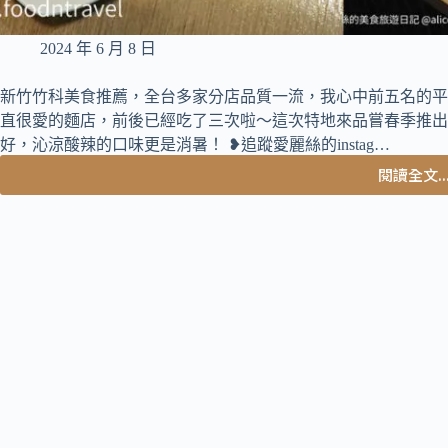
2024 年 6 月 8 日
新竹竹科美食推薦，全台多家分店品質一流，我心中前五名的平
直很愛的麵店，前後已經吃了三次啦～這次特地來品嘗春季推出
好，沁涼酸辣的口味更是消暑！ ❥追蹤愛麗絲的instag…
閱讀全文..
新
竹
美
食
推
薦
｜
這
間
讓
我
一
吃