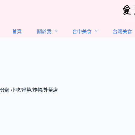
跳
至
主
要
首頁
關於我
台中美食
台灣美食
內
容
分類
小吃/串燒/炸物/外帶店