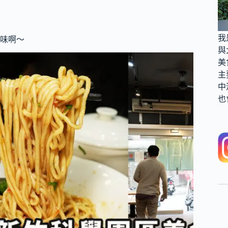
我
味啊～
與
美
主
中
也