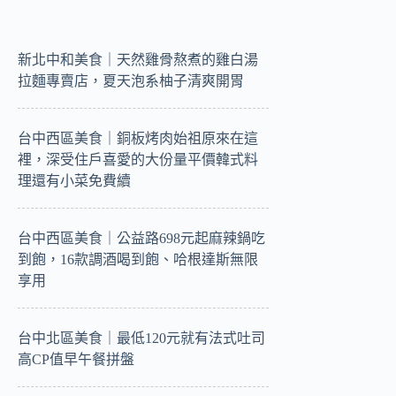
新北中和美食｜天然雞骨熬煮的雞白湯
拉麵專賣店，夏天泡系柚子清爽開胃
台中西區美食｜銅板烤肉始祖原來在這
裡，深受住戶喜愛的大份量平價韓式料
理還有小菜免費續
台中西區美食｜公益路698元起麻辣鍋吃
到飽，16款調酒喝到飽、哈根達斯無限
享用
台中北區美食｜最低120元就有法式吐司
高CP值早午餐拼盤