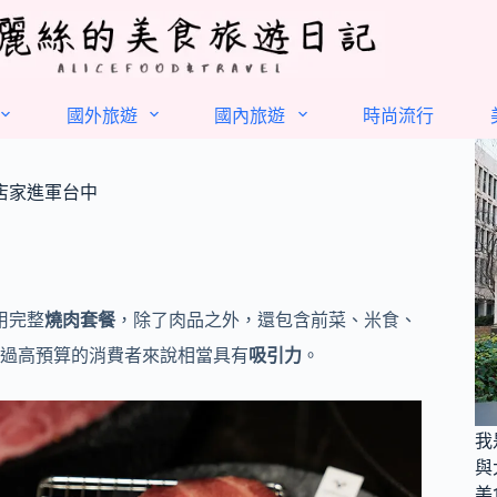
國外旅遊
國內旅遊
時尚流行
店家進軍台中
用完整
燒肉套餐
，除了肉品之外，還包含前菜、米食、
過高預算的消費者來說相當具有
吸引力
。
我
與
美