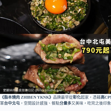
《脂本燒肉 ZHIBEN YKNK》
品牌最早從
彰化
起家，憑藉
高CP
軍
台中北屯
，空間設計感強、餐點
分量多
又美味，吃完之後印象