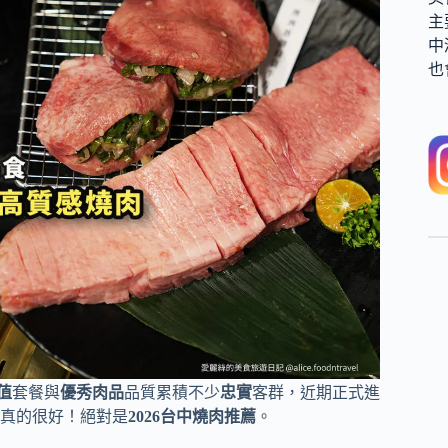
主
中
也
值
套餐與
優秀肉品
品質累積不少
忠實
客群，近期正式進
真的很好！絕對是
2026台中燒肉推薦
。