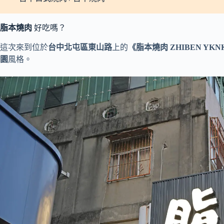
脂本燒肉
好吃嗎？
這次來到位於
台中北屯區東山路
上的
《脂本燒肉 ZHIBEN YKN
園
風格。