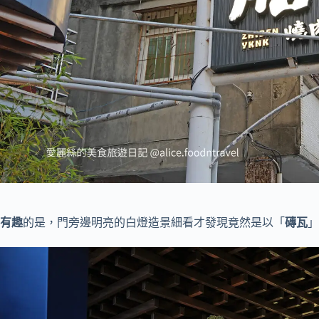
有趣
的是，門旁邊明亮的白燈造景細看才發現竟然是以「
磚瓦
」