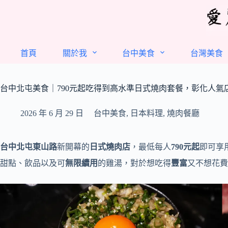
跳
至
主
要
首頁
關於我
台中美食
台灣美食
內
容
台中北屯美食｜790元起吃得到高水準日式燒肉套餐，彰化人氣
2026 年 6 月 29 日
台中美食
,
日本料理
,
燒肉餐廳
台中北屯東山路
新開幕的
日式燒肉店
，最低每人
790元起
即可享
甜點、飲品以及可
無限續用
的雞湯，對於想吃得
豐富
又不想花費