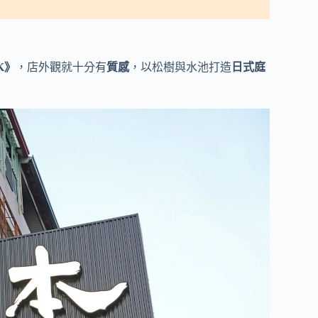
K》
，店外觀就十分有
質感
，以松樹與水池打造
日式庭