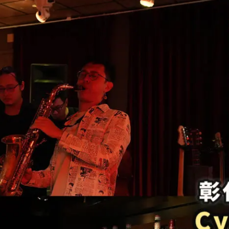
數
次
的
超
美
味
居
酒
屋，
燒
烤
老
店
二
代
與
樂
團
吉
他
手