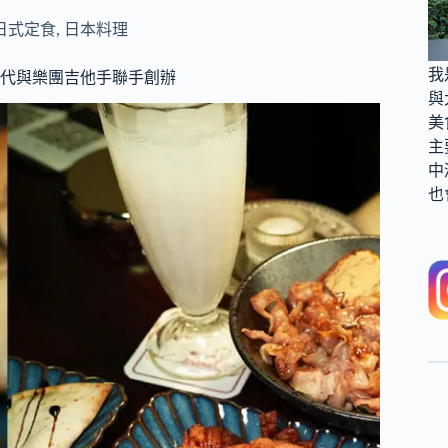
日式定食
,
日本料理
我
代與樂團吉他手聯手創辦
與
美
主
中
也