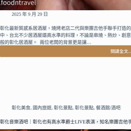
2025 年 9 月 29 日
彰化最新質感系居酒屋，燒烤老店二代與樂團吉他手聯手打造的
中、台北不少居酒屋還高水準的料理，不論是串燒、熱炒、創意
般的彰化居酒屋。 兩位老闆的背景更是讓…
閱讀全文..
彰
化
美
食
｜
彰
化
讓
我
彰化美食
,
國內旅遊
,
彰化景點
,
彰化景點
,
餐酒館/酒吧
會
想
回
彰化音樂酒吧｜彰化也有高水準爵士LIVE表演，知名樂團吉他
訪