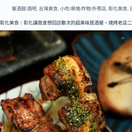
餐酒館/酒吧
,
台灣美食
,
小吃/串燒/炸物/外帶店
,
彰化美食
,
彰化美食｜彰化讓我會想回訪數次的超美味居酒屋，燒烤老店二