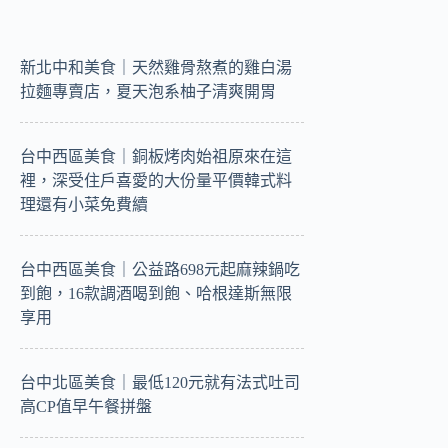
新北中和美食｜天然雞骨熬煮的雞白湯
拉麵專賣店，夏天泡系柚子清爽開胃
台中西區美食｜銅板烤肉始祖原來在這
裡，深受住戶喜愛的大份量平價韓式料
理還有小菜免費續
台中西區美食｜公益路698元起麻辣鍋吃
到飽，16款調酒喝到飽、哈根達斯無限
享用
台中北區美食｜最低120元就有法式吐司
高CP值早午餐拼盤