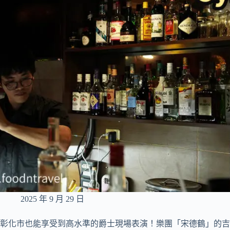
聯
手
創
辦
2025 年 9 月 29 日
彰化市也能享受到高水準的爵士現場表演！樂團「宋德鶴」的吉他手創辦的