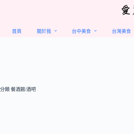
跳
至
主
要
首頁
關於我
台中美食
台灣美食
內
容
分類
餐酒館/酒吧