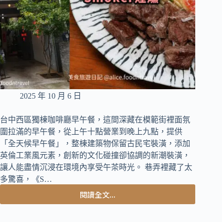
焙
咖
啡、
高
CP
值
早
午
餐
2025 年 10 月 6 日
推
薦
台中西區獨棟咖啡廳早午餐，這間深藏在模範街裡面氛
圍拉滿的早午餐，從上午十點營業到晚上九點，提供
「全天候早午餐」，整棟建築物保留古民宅裝潢，添加
英倫工業風元素，創新的文化碰撞卻協調的新潮裝潢，
讓人能盡情沉浸在環境內享受午茶時光。 巷弄裡藏了太
多驚喜，《S…
閱讀全文...
台
中
西