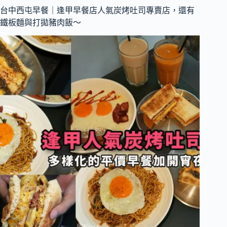
｜
台中西屯早餐｜逢甲早餐店人氣炭烤吐司專賣店，還有
勤
鐵板麵與打拋豬肉飯～
美
寵
物
友
善
咖
啡
廳
推
薦，
特
調
芭
樂
美
式
與
現
做