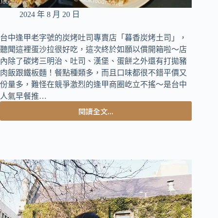
薄
餅
2024 年 8 月 20 日
都
好
台中逢甲老字號的炭烤吐司專賣店「暮香炭烤土司」，
美
聽聞這裡蛋沙拉很好吃，這次終於如願以償開箱啦～店
味
內除了碳烤三明治、吐司、漢堡、蛋餅之外還有打拋豬
肉飯跟鐵板麵！餐點種類多，而且口味都很不錯平價又
份量多，難怪在競爭激烈的逢甲商圈屹立不搖～是台中
人氣早餐推…
閱讀全文...
台
中
西
屯
早
餐
｜
逢
甲
早
餐