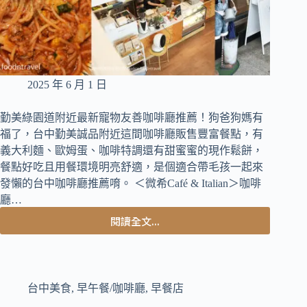
搭
配
精
釀
咖
啡
2025 年 6 月 1 日
與
現
勤美綠園道附近最新寵物友善咖啡廳推薦！狗爸狗媽有
煮
福了，台中勤美誠品附近這間咖啡廳販售豐富餐點，有
咖
啡
義大利麵、歐姆蛋、咖啡特調還有甜蜜蜜的現作鬆餅，
餐點好吃且用餐環境明亮舒適，是個適合帶毛孩一起來
發懶的台中咖啡廳推薦唷。 ＜微希Café & Italian＞咖啡
廳…
閱讀全文...
台
中
西
區
美
台中美食
,
早午餐/咖啡廳
,
早餐店
食