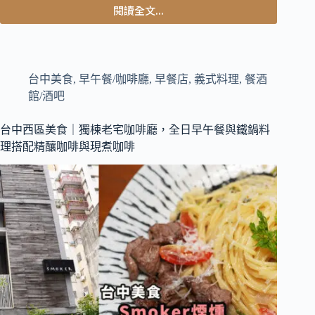
閱讀全文...
台
中
北
屯
美
台中美食
,
早午餐/咖啡廳
,
早餐店
,
義式料理
,
餐酒
食
館/酒吧
｜
開
台中西區美食｜獨棟老宅咖啡廳，全日早午餐與鐵鍋料
業
理搭配精釀咖啡與現煮咖啡
20
多
年
不
限
時
咖
啡
廳，
自
家
烘