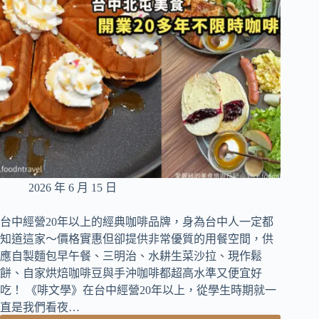
司
高
CP
值
早
午
餐
拼
盤
2026 年 6 月 15 日
台中經營20年以上的經典咖啡品牌，身為台中人一定都
知道這家～價格實惠但卻提供非常優質的用餐空間，供
應自製麵包早午餐、三明治、水耕生菜沙拉、現作鬆
餅、自家烘焙咖啡豆與手沖咖啡都超高水準又便宜好
吃！ 《啡文學》在台中經營20年以上，從學生時期就一
直是我們看夜…