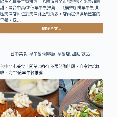
陽蛋的精美早餐拼盤，老闆清晨至市場挑選的水果超級
甜，是台中高CP值早午餐推薦。 《樸樂咖啡早午餐 北
區天津店》位於天津路上轉角處，店內提供選項豐富的
早餐，像…
閱讀全文...
台
中
北
區
美
台中美食
,
早午餐/咖啡廳
,
早餐店
,
甜點/飲品
食
｜
台中北屯美食｜開業20多年不限時咖啡廳，自家烘焙咖
最
啡、高CP值早午餐推薦
低
120
元
就
有
法
式
吐