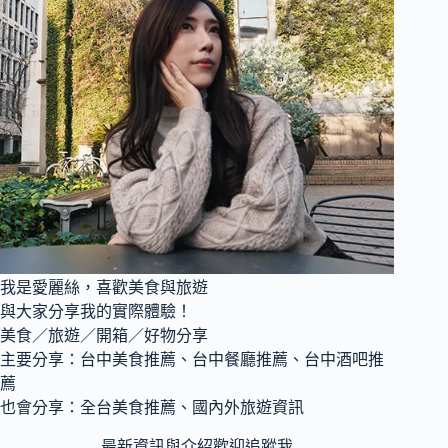
店
人
氣
炭
烤
吐
司
專
賣
店，
還
有
鐵
我是愛麗絲，喜歡美食與旅遊
板
與大家分享我的實際體驗！
麵
與
美食／旅遊／開箱／好物分享
打
主要分享：台中美食推薦、台中餐廳推薦、台中酒吧推
拋
薦
豬
也會分享：全台美食推薦、國內外旅遊資訊
肉
飯
最新資訊與介紹歡迎追蹤我