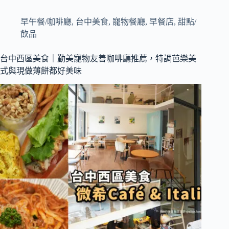
區
美
早午餐/咖啡廳
,
台中美食
,
寵物餐廳
,
早餐店
,
甜點/
食
飲品
｜
獨
台中西區美食｜勤美寵物友善咖啡廳推薦，特調芭樂美
棟
式與現做薄餅都好美味
老
宅
咖
啡
廳，
全
日
早
午
餐
與
鐵
鍋
料
理