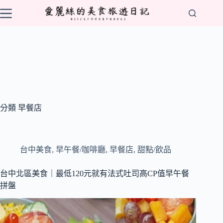
跳
至
主
要
內
容
分類
早餐店
台中美食
,
早午餐/咖啡廳
,
早餐店
,
甜點/飲品
台中北區美食｜最低120元就有法式吐司高CP值早午餐
拼盤