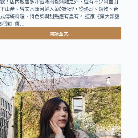
歡！店內販售多汁飽滿的甕烤雞之外，還有不少阿里山
下山產、曾文水庫河鮮入菜的料理，從熱炒、鍋物、台
式傳統料理、特色菜與甜點應有盡有。 這家《蔡大頭甕
烤雞》價…
閱讀全文...
嘉
義
中
埔
美
食
｜
號
稱
最
強
甕
烤
雞
餐
廳，