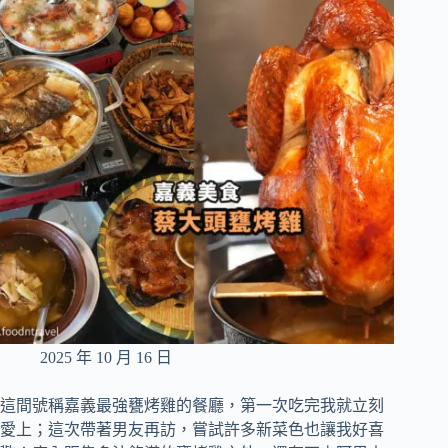
2025 年 10 月 16 日
這間號稱嘉義最強甕烤雞的餐廳，第一次吃完我就立刻
愛上；這次帶著男友再訪，嘗試許多新菜色也讓我好喜