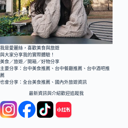
數
十
道
熱
炒
與
鍋
物，
我是愛麗絲，喜歡美食與旅遊
多
與大家分享我的實際體驗！
汁
烤
美食／旅遊／開箱／好物分享
雞
主要分享：台中美食推薦、台中餐廳推薦、台中酒吧推
吮
薦
指
也會分享：全台美食推薦、國內外旅遊資訊
回
味
最新資訊與介紹歡迎追蹤我