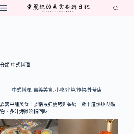
跳
至
主
要
內
容
分類
中式料理
中式料理
,
嘉義美食
,
小吃/串燒/炸物/外帶店
嘉義中埔美食｜號稱最強甕烤雞餐廳，數十道熱炒與鍋
物，多汁烤雞吮指回味