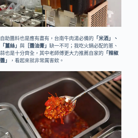
自助醬料也是應有盡有，台南牛肉湯必備的
「米酒」、
「薑絲」
與
［醬油膏」
缺一不可；我吃火鍋必配的蔥、
蒜也是十分齊全，其中老師傅更大力推薦自家的
「辣椒
醬」
，看起來就非常厲害欸。