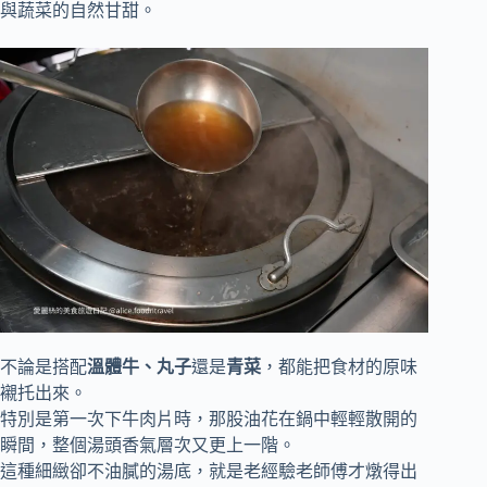
與蔬菜的自然甘甜。
不論是搭配
溫體牛、丸子
還是
青菜
，都能把食材的原味
襯托出來。
特別是第一次下牛肉片時，那股油花在鍋中輕輕散開的
瞬間，整個湯頭香氣層次又更上一階。
這種細緻卻不油膩的湯底，就是老經驗老師傅才燉得出