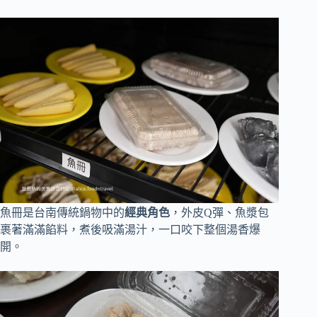
魚冊是台南傳統鍋物中的
經典角色
，外皮Q彈、魚漿包
裹著滿滿餡料，煮後吸滿湯汁，一口咬下整個湯香爆
開。