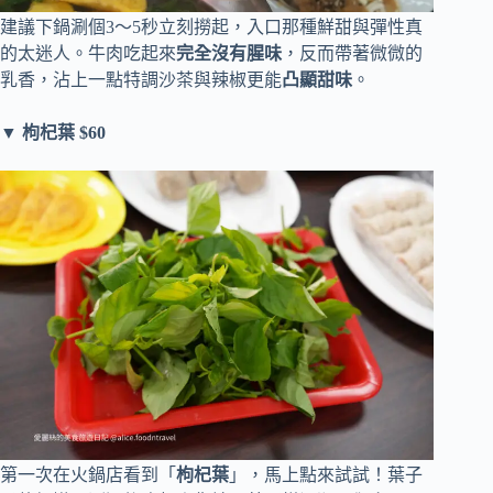
建議下鍋涮個3～5秒立刻撈起，入口那種鮮甜與彈性真
的太迷人。牛肉吃起來
完全沒有腥味
，反而帶著微微的
乳香，沾上一點特調沙茶與辣椒更能
凸顯甜味
。
▼
枸杞葉 $60
第一次在火鍋店看到「
枸杞葉
」，馬上點來試試！葉子