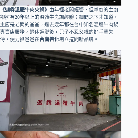
《迦犇溫體牛肉火鍋》
由年輕老闆經營，但掌廚的主廚
卻擁有
20年
以上的溫體牛烹調經驗；細問之下才知道，
主廚是老闆的爸爸，過去幾年都在台中知名溫體牛肉鍋
專賣店服務，退休返鄉後，兒子不忍父親的好手藝失
傳，便力挺爸爸在
台南善化
創立這間新品牌。