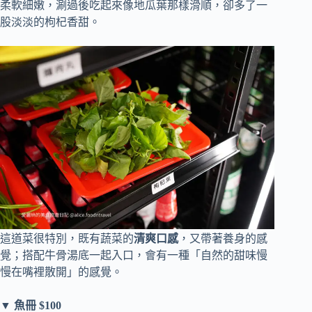
柔軟細嫩，涮過後吃起來像地瓜葉那樣滑順，卻多了一
股淡淡的枸杞香甜。
這道菜很特別，既有蔬菜的
清爽口感
，又帶著養身的感
覺；搭配牛骨湯底一起入口，會有一種「自然的甜味慢
慢在嘴裡散開」的感覺。
▼ 魚冊 $100