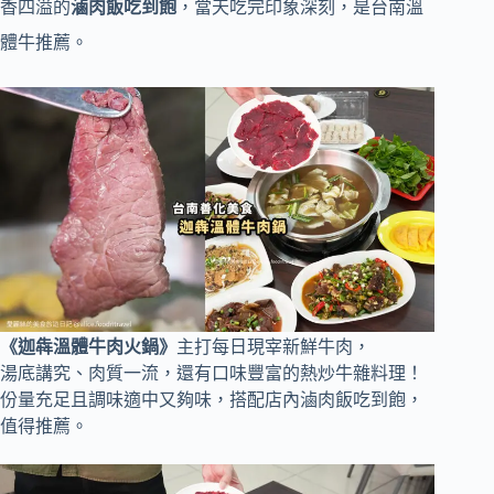
香四溢的
滷肉飯吃到飽
，當天吃完印象深刻，是台南溫
體牛推薦。
《迦犇溫體牛肉火鍋》
主打每日現宰新鮮牛肉，
湯底講究、肉質一流，還有口味豐富的熱炒牛雜料理！
份量充足且調味適中又夠味，搭配店內滷肉飯吃到飽，
值得推薦。