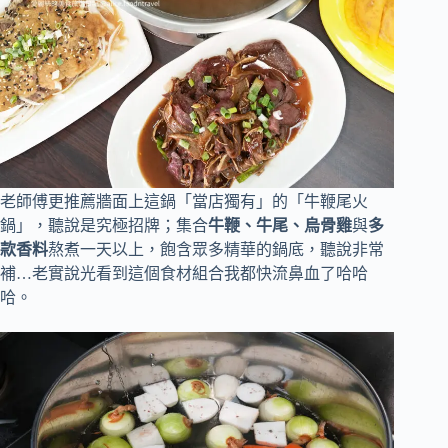
老師傅更推薦牆面上這鍋「當店獨有」的「牛鞭尾火
鍋」，聽說是究極招牌；集合
牛鞭、牛尾、烏骨雞
與
多
款香料
熬煮一天以上，飽含眾多精華的鍋底，聽說非常
補…老實說光看到這個食材組合我都快流鼻血了哈哈
哈。