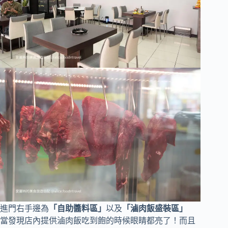
進門右手邊為
「自助醬料區」
以及
「滷肉飯盛裝區」
當發現店內提供滷肉飯吃到飽的時候眼睛都亮了！而且