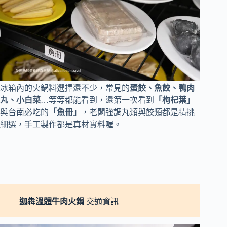
冰箱內的火鍋料選擇還不少，常見的
蛋餃、魚餃、鴨肉
丸、小白菜
…等等都能看到，還第一次看到
「枸杞葉」
與台南必吃的
「魚冊」
，老闆強調丸類與餃類都是精挑
細選，手工製作都是真材實料喔。
迦犇溫體牛肉火鍋
交通資訊