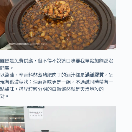
雖然是免費供應，但不得不說這口味要我單點加夠都沒
問題。
以醬油、辛香料熬煮豬肥肉丁的滷汁都是
滿滿膠質
，呈
現有點濃稠狀；油蔥香味更是一絕，不過鹹同時帶有一
點甜味，搭配粒粒分明的白飯儼然就是天造地設的一
對。