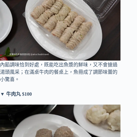
內餡調味恰到好處，既能吃出魚漿的鮮味，又不會搶過
湯頭風采；在滿桌牛肉的餐桌上，魚冊成了調節味蕾的
小驚喜。
▼ 牛肉丸 $100