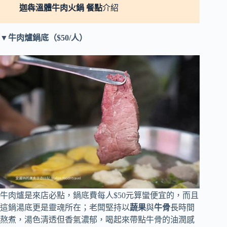
迦犇溫體牛肉火鍋
餐點
介紹
▼牛肉爐鍋底（$50/人）
牛肉爐是來店必點，鍋底費每人$50元算蠻便宜的，而且
這鍋湯底更是靈魂所在；老闆堅持以
蔬果
與
牛骨
長時間
熬煮，湯色清透但香氣濃郁，喝起來帶點牛骨的油潤感