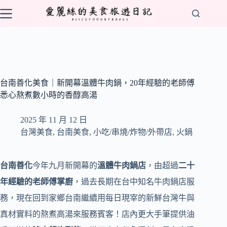
跳
至
主
要
內
容
台南善化美食｜新開幕溫體牛肉鍋，20年經驗的老師傅
悉心熬煮數小時的香醇高湯
2025 年 11 月 12 日
台灣美食
,
台南美食
,
小吃/串燒/炸物/外帶店
,
火鍋
台南善化
今年九月新開幕的
溫體牛肉鍋店
，由超過
二十
年經驗的老師傅掌廚
，過去長期在台中知名牛肉鍋店服
務，現在回到家鄉台南繼續用每日現宰的新鮮台灣牛與
真材實料的熬煮高湯來服務賓客！店內更大手筆提供油