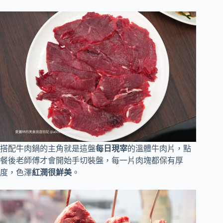
搭配牛肉鍋的主角就是這盤
每日現宰
的溫體牛肉片，點
餐後老師傅才會開始手切裝盤，每一片肉塊都保有厚
度，色澤
紅潤很鮮美
。