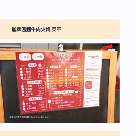
迦犇溫體牛肉火鍋
菜單