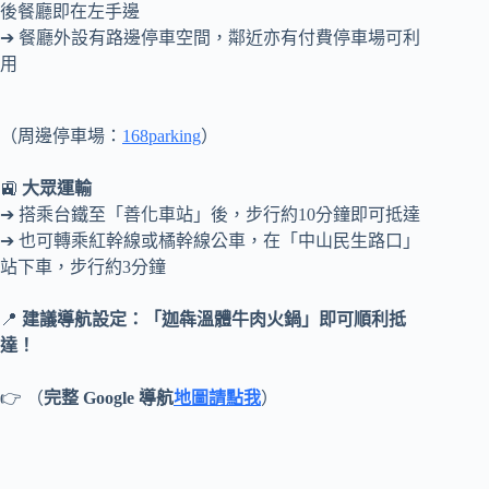
後餐廳即在左手邊
➔ 餐廳外設有路邊停車空間，鄰近亦有付費停車場可利
用
（周邊停車場：
168parking
）
🚉
大眾運輸
➔ 搭乘台鐵至「善化車站」後，步行約10分鐘即可抵達
➔ 也可轉乘紅幹線或橘幹線公車，在「中山民生路口」
站下車，步行約3分鐘
📍
建議導航設定：「迦犇溫體牛肉火鍋」即可順利抵
達！
👉 （
完整 Google 導航
地圖請點我
）