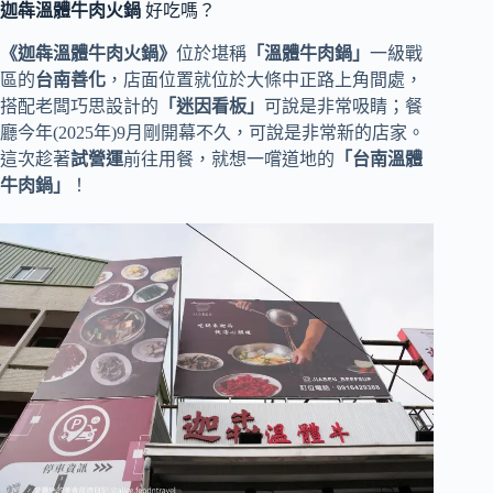
迦犇溫體牛肉火鍋
好吃嗎？
《迦犇溫體牛肉火鍋》
位於堪稱
「溫體牛肉鍋」
一級戰
區的
台南善化
，店面位置就位於大條中正路上角間處，
搭配老闆巧思設計的
「迷因看板」
可說是非常吸睛；餐
廳今年(2025年)9月剛開幕不久，可說是非常新的店家。
這次趁著
試營運
前往用餐，就想一嚐道地的
「台南溫體
牛肉鍋」
！