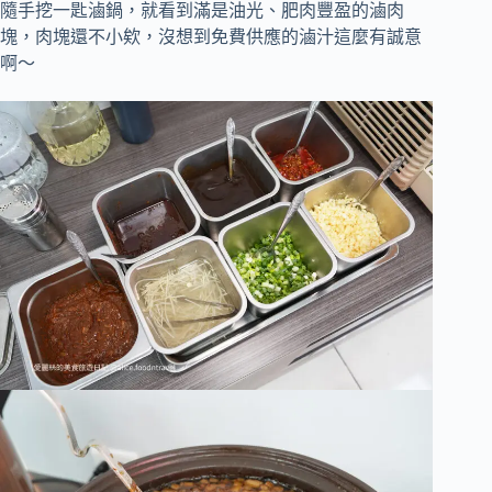
隨手挖一匙滷鍋，就看到滿是油光、肥肉豐盈的滷肉
塊，肉塊還不小欸，沒想到免費供應的滷汁這麼有誠意
啊～