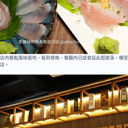
店內餐點風味道地，每到夜晚，餐廳內日語會話此起彼落，備受
店。