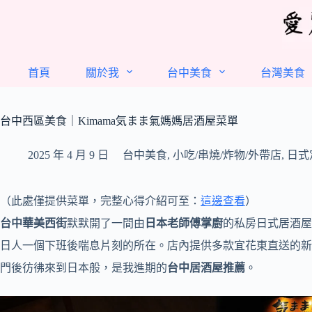
跳
至
主
要
首頁
關於我
台中美食
台灣美食
內
容
台中西區美食｜Kimama気まま氣媽媽居酒屋菜單
2025 年 4 月 9 日
台中美食
,
小吃/串燒/炸物/外帶店
,
日式
（此處僅提供菜單，完整心得介紹可至：
這邊查看
）
台中華美西街
默默開了一間由
日本老師傅掌廚
的私房日式居酒屋
日人一個下班後喘息片刻的所在。店內提供多款宜花東直送的新
門後彷彿來到日本般，是我進期的
台中居酒屋推薦
。