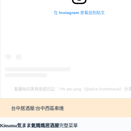
在 Instagram 查看這則貼文
愛麗絲的美食旅遊日記 ｜Ho pei jung（@alice.foodntravel）
台中居酒屋/台中西區串燒
Kimama気まま氣媽媽居酒屋
完整菜單