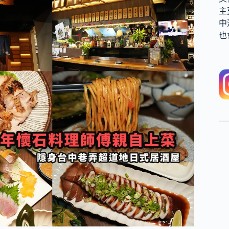
主
中
也