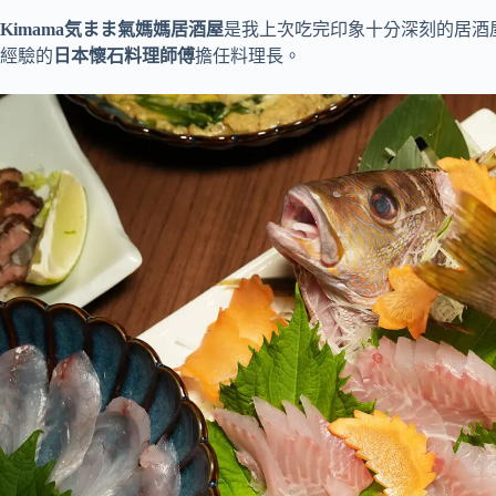
Kimama気まま氣媽媽居酒屋
是我上次吃完印象十分深刻的居酒
經驗的
日本懷石料理師傅
擔任料理長。