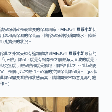
清完粉刺就是最重要的保濕環節，
ＭissBello貝蘿小姐
使
用溫和高保濕的保養品，讓除完粉刺後瞬間鎖水、降低
毛孔擴張的狀況。
除此之外當天還有追加體驗到
ＭissBello貝蘿小姐
最新的
「小v臉」課程，感覺有點像是之前做海芙音波的感覺，
但更無感；做完臉部感受緊緻，價格相比之下也比較便
宜！是個可以常做也不心痛的拉提保養課程唷。（p.s.但
此課程需要看臉部狀態而異，請詢問美容師意見再行施
作。)