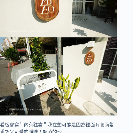
看板會寫＂內有猛禽＂我在想可能是因為裡面有養兩隻
乖巧又可愛的貓咪！超萌的～