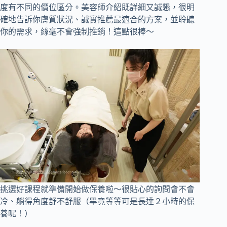
度有不同的價位區分。美容師介紹既詳細又誠懇，很明
確地告訴你膚質狀況、誠實推薦最適合的方案，並聆聽
你的需求，絲毫不會強制推銷！這點很棒～
挑選好課程就準備開始做保養啦～很貼心的詢問會不會
冷、躺得角度舒不舒服（畢竟等等可是長達２小時的保
養呢！）