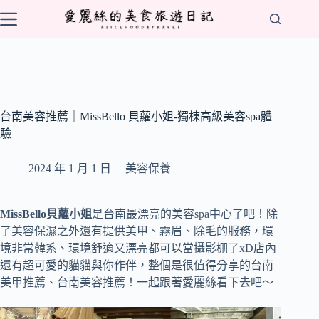
跳
至
主
要
內
容
台南美容推薦｜MissBello 貝蘿小姐-獨棟高級美容spa體
驗
2024 年 1 月 1 日
美容保養
MissBello貝蘿小姐
是台南最漂亮的美容spa中心了吧！除
了美容保濕之外還有提供美甲、霧眉、除毛的服務，環
境非常韓系、環境舒適又漂亮都可以當攝影棚了xD店內
還有超可愛的貓貓與你作伴，整個是很值得分享的台南
美甲推薦、台南美容推薦！一起跟著愛麗絲看下去吧～