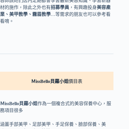
容師說她們店內定期都會學習最新美容知識、學習新器
材的施作，除此之外也有
招募學員
，有興趣投身
美容產
業、美甲教學、霧眉教學
…等需求的朋友也可以參考看
看唷。
ＭissBello貝蘿小姐
價目表
ＭissBello貝蘿小姐
作為一個複合式的美容保養中心，服
務項目很多
涵蓋手部美甲、足部美甲、手足保養、臉部保養、美