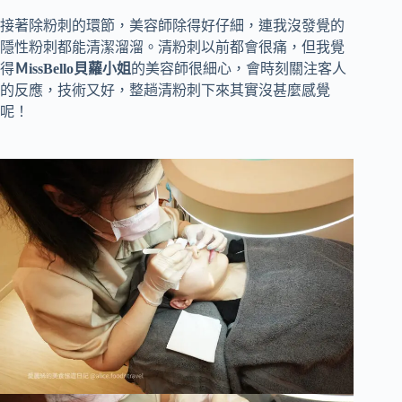
接著除粉刺的環節，美容師除得好仔細，連我沒發覺的
隱性粉刺都能清潔溜溜。清粉刺以前都會很痛，但我覺
得
ＭissBello貝蘿小姐
的美容師很細心，會時刻關注客人
的反應，技術又好，整趟清粉刺下來其實沒甚麼感覺
呢！