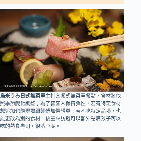
烏米うみ日式無菜單
主打套餐式無菜單餐點，食材將依
照季節變化調整；為了替客人保持彈性，若有特定食材
想追加也能現場跟師傅加價購買；若不吃特定品項，也
能更改為別的食材，孩童來訪還可以額外點購孩子可以
吃的熟食壽司，很貼心呢。