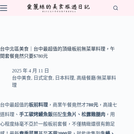
跳
至
主
要
內
容
台中北區美食｜台中最超值的頂級板前無菜單料理，午
間套餐竟然只要$780元
2025 年 4 月 11 日
台中美食
,
日式定食
,
日本料理
,
高級餐廳/無菜單料
理
台中最超值的
板前料理
，商業午餐竟然才
780元
，高達七
道料理、
手工碳烤鰻魚飯
搭配
生魚片、松露雞腿肉
，用
心程度絲毫不亞於一般板前套餐，不僅精緻還很有飽足
感！最新
春季菜單
甚至
不用2000元
，就能收集到
生蠔、