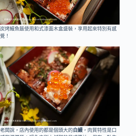
炭烤鰻魚飯使用和式漆面木盒盛裝，享用起來特別有感
覺！
老闆說，店內使用的都是個頭大的
白鰻
，肉質特性是口