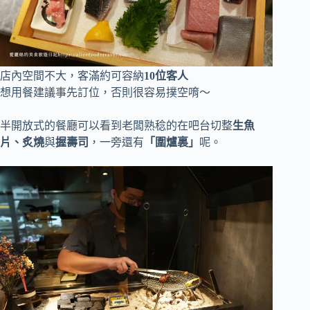
店內空間不大，客滿約可容納
10位客人
想用餐建議事先訂位，否則很容易撲空唷～
半開放式的餐廳可以看到老闆熟稔的在吧台切整
生魚
片、炙燒
與
握壽司
，一旁還有
「圍爐裏」
呢。