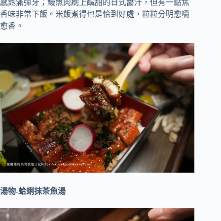
感飽滿彈牙；鰻魚肉刷上鹹甜的日式醬汁，但有一點焦
香味非常下飯。米飯煮得也是恰到好處，粒粒分明愈嚼
愈香。
湯物-蛤蜊抹茶魚湯