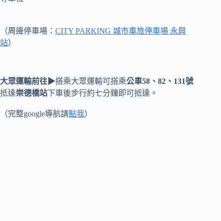
（周邊停車場：
CITY PARKING 城市車旅停車場 永興
站
）
大眾運輸前往▶
搭乘大眾運輸可搭乘
公車58、82、131號
抵達
崇德橋站
下車後步行約七分鐘即可抵達。
（完整google導航請
點
我
）