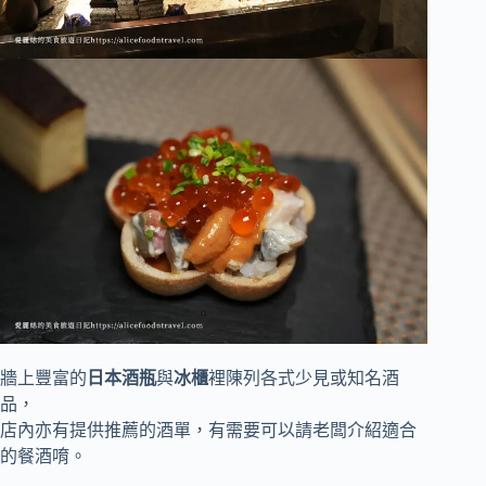
牆上豐富的
日本酒瓶
與
冰櫃
裡陳列各式少見或知名酒
品，
店內亦有提供推薦的酒單，有需要可以請老闆介紹適合
的餐酒唷。