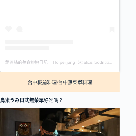
愛麗絲的美食旅遊日記 ｜Ho pei jung（@alice.foodntravel）分享的貼文
台中板前料理/台中無菜單料理
烏米うみ日式無菜單
好吃嗎？