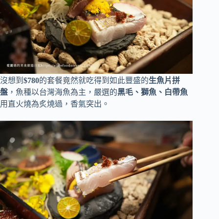
沒想到
$780
的套餐竟然就吃得到如此豐盛的
生魚片拼
盤
，魚種以台灣海魚為主，嚴選的
黑毛、獅魚、白帶魚
用直火燒為炙燒過，香氣突出。