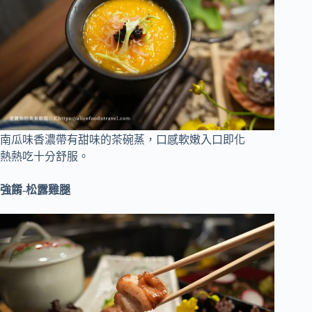
南瓜味香濃帶有甜味的茶碗蒸，口感軟嫩入口即化
熱熱吃十分舒服。
強餚-松露雞腿