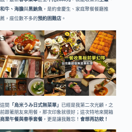
和牛、海膽
與
黑鮪魚
，是約會慶生、家庭聚餐餐廳推
薦，座位數不多的
預約困難店
。
這間
「烏米うみ日式無菜單」
已經是我第二次光顧，之
前跟著朋友來用餐，那次印象就很好；這次特地來開箱
商業午餐與春季套餐
，更是讓我難忘！
會想再訪欸！