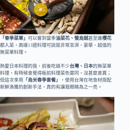
「春季菜單」
可以嘗到當季
油菜花、螢烏賊
甚至連
櫻花
都入菜，高達13道料理可說是非常澎湃、豪華、超值的
無菜單料理。
熱愛日本料理的我，前後吃過不少
台灣、日本
的無菜單
料理，有時候會覺得板前料理菜色雷同，沒甚麼差異；
但這次享用
「烏米春季套餐」
，使用台灣在地食材搭配
新鮮漁獲的創新手法，真的有讓我眼睛為之一亮。