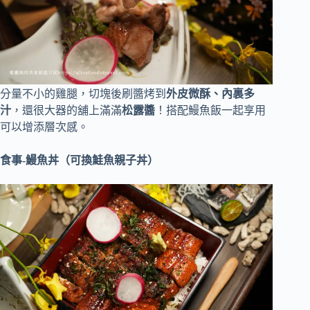
分量不小的雞腿，切塊後刷醬烤到
外皮微酥、內裏多
汁
，還很大器的舖上滿滿
松露醬
！搭配鰻魚飯一起享用
可以增添層次感。
食事-鰻魚丼（可換鮭魚親子丼）