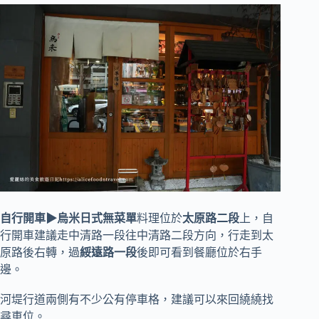
自行開車▶烏米日式無菜單
料理位於
太原路二段
上，自
行開車建議走中清路一段往中清路二段方向，行走到太
原路後右轉，過
綏遠路一段
後即可看到餐廳位於右手
邊。
河堤行道兩側有不少公有停車格，建議可以來回繞繞找
尋車位。