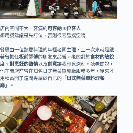
店內空間不大，客滿約
可容納10位客人
想用餐建議是先訂位，否則很容易撲空唷
餐廳由一位熱愛料理的年輕老闆主理，上一次來就是跟
著曾擔任
板前師傅
的朋友來品嘗，老闆對於
食材的敏銳
度、對烹飪的熱情
以及
創意
讓我印象深刻。聽老闆說，
他在開店前曾在知名日式無菜單餐廳服務多年，後來才
用積蓄開了這間專屬於自己的
「日式無菜單料理餐
廳」
。