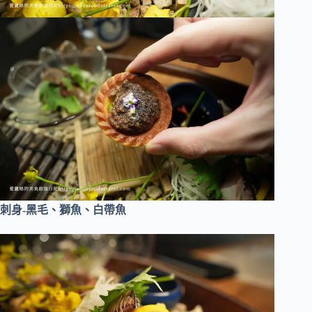
刺身-黑毛、獅魚、白帶魚