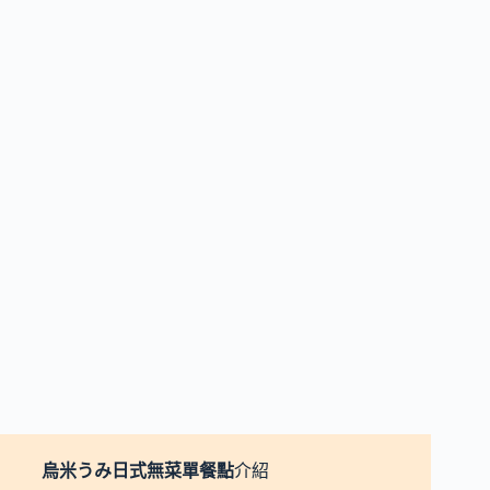
烏米うみ日式無菜單
餐點
介紹