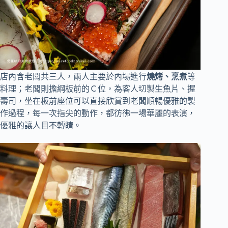
店內含老闆共三人，兩人主要於內場進行
燒烤、烹煮
等
料理；老闆則擔綱板前的Ｃ位，為客人切製生魚片、握
壽司，坐在板前座位可以直接欣賞到老闆順暢優雅的製
作過程，每一次指尖的動作，都彷彿一場華麗的表演，
優雅的讓人目不轉睛。