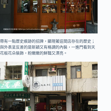
帶有一點歷史痕跡的招牌，顯現著這間店存在的歷史；
與外表呈反差的是新穎又有格調的內裝，一進門看到天
花板花朵裝飾，粉嫩嫩的鮮豔又漂亮。