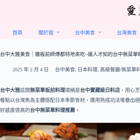
跳
至
主
要
首頁
關於我
台中美食
台灣美食
內
容
台中大雅美食｜連板前師傅都特地來吃~達人才知的台中無菜單
2025 年 2 月 4 日
台中美食
,
日本料理
,
高級餐廳/無菜單
台中大雅
這間
無菜單板前料理
堪稱是
台中寶藏級日料店
，用心烹
餐點以台灣魚為主體搭配日本季節食材，運用熟成功法堆疊出絕
好感度很高的
台中無菜單料理推薦
。