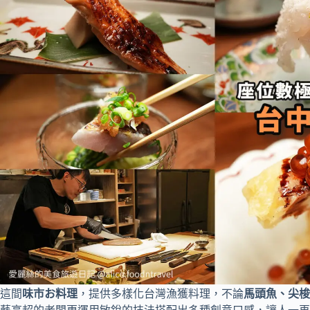
這間
味市お料理
，提供多樣化台灣漁獲料理，不論
馬頭魚、尖梭