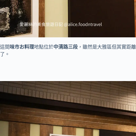
這間
味市お料理
地點位於
中清路三段
，雖然是大雅區但其實距離
了。