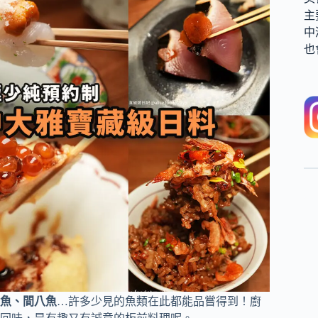
主
中
也
魚、間八魚
…許多少見的魚類在此都能品嘗得到！廚