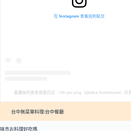
在 Instagram 查看這則貼文
愛麗絲的美食旅遊日記 ｜Ho pei jung（@alice.foodntravel）
台中無菜單料理/台中餐廳
味市お料理好吃嗎