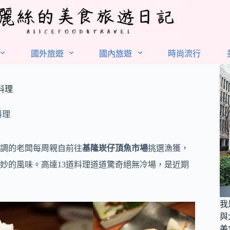
國外旅遊
國內旅遊
時尚流行
料理
料理
調的老闆每周親自前往
基隆崁仔頂魚市場
挑選漁獲，
妙的風味。高達13道料理道道驚奇絕無冷場，是近期
我
與
美