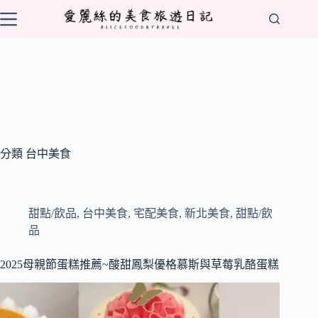
跳
至
主
要
內
容
分類
台中美食
甜點/飲品
,
台中美食
,
宅配美食
,
新北美食
,
甜點/飲
品
2025母親節蛋糕推薦~酸甜鳳梨優格慕斯與草莓乳酪蛋糕