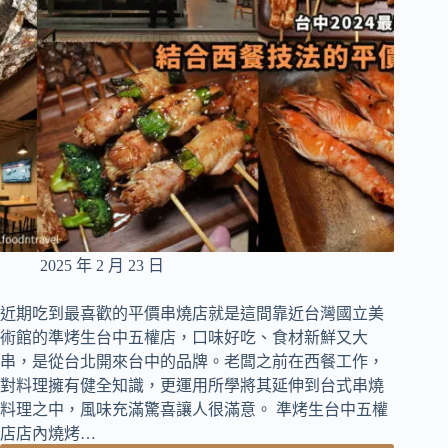
地
涮
涮
鍋
物，
供
應
頂
級
甜
點
與
現
2025 年 2 月 23 日
榨
果
近期吃到最喜歡的平價串燒店就是這間靠近台灣國立美
汁
術館的準烤生台中五權店，口味好吃、食材新鮮又大
串，是從台北開來台中的品牌。老闆之前在西餐工作，
對料理擁有健全知識，更運用所學將其延伸到台式串燒
料理之中，風味充滿驚喜讓人很滿意。 準烤生台中五權
店店內燒烤…