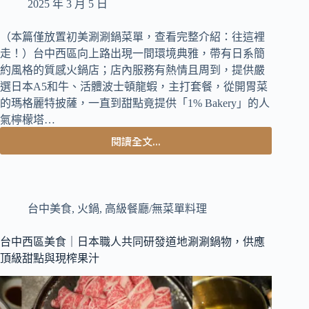
蠔
2025 年 3 月 5 日
（本篇僅放置初美涮涮鍋菜單，查看完整介紹：往這裡
走！）台中西區向上路出現一間環境典雅，帶有日系簡
約風格的質感火鍋店；店內服務有熱情且周到，提供嚴
選日本A5和牛、活體波士頓龍蝦，主打套餐，從開胃菜
的瑪格麗特披薩，一直到甜點竟提供「1% Bakery」的人
氣檸檬塔…
閱讀全文...
台
中
火
鍋
｜
台中美食
,
火鍋
,
高級餐廳/無菜單料理
初
美
台中西區美食｜日本職人共同研發道地涮涮鍋物，供應
涮
頂級甜點與現榨果汁
涮
鍋
菜
單