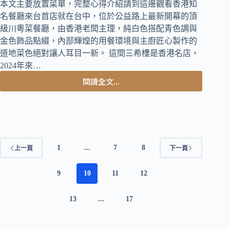
本文主要放置菜單，完整心得介紹請到這邊觀看香港知
名餐廳來台首店就在台中，位於公益路上最新開幕的頂
級川粵菜餐廳，由香港老闆主理，純白色搭配青色調與
金色飾品點綴，內部輝煌的用餐環境與主廚匠心製作的
道地菜色絕對讓人耳目一新。 這間三希樓是香港名店，
2024年來…
閱讀全文...
台
中
西
區
美
食
1
...
7
8
上一頁
下一頁
｜
三
希
9
10
11
12
樓
菜
13
...
17
單