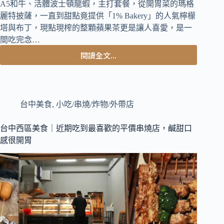
A5和牛、活體波士頓龍蝦，主打套餐，從開胃菜的瑪格
麗特披薩，一直到甜點竟提供「1% Bakery」的人氣檸檬
塔與布丁，現點現榨的整顆蘋果茶更是讓人喜愛，是一
間吃完念…
閱讀全文...
台
中
西
區
美
台中美食
,
小吃/串燒/炸物/外帶店
食
｜
台中西區美食｜近期吃到最喜歡的平價串燒店，鹹甜口
日
感很開胃
本
職
人
共
同
研
發
道