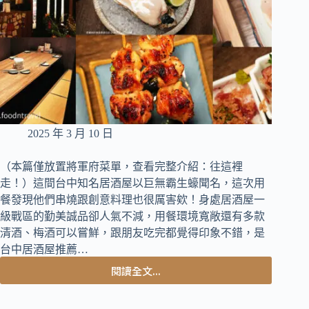
太
誇
張
啦
～
2025 年 3 月 10 日
（本篇僅放置將軍府菜單，查看完整介紹：往這裡
走！）這間台中知名居酒屋以巨無霸生蠔聞名，這次用
餐發現他們串燒跟創意料理也很厲害欸！身處居酒屋一
級戰區的勤美誠品卻人氣不減，用餐環境寬敞還有多款
清酒、梅酒可以嘗鮮，跟朋友吃完都覺得印象不錯，是
台中居酒屋推薦…
閱讀全文...
台
中
居