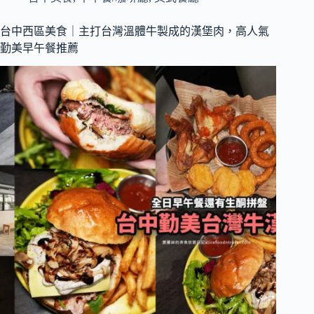
食
｜
台中西區美食｜主打台灣溫體牛製成的漢堡肉，高人氣
韓
勤美早午餐推薦
國
人
開
的
人
氣
炸
醬
麵、
炒
碼
麵
專
賣
店