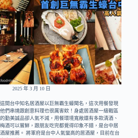
斯
與
草
莓
乳
酪
蛋
糕
2025 年 3 月 10 日
這間台中知名居酒屋以巨無霸生蠔聞名，這次用餐發現
他們串燒跟創意料理也很厲害欸！身處居酒屋一級戰區
的勤美誠品卻人氣不減，用餐環境寬敞還有多款清酒、
梅酒可以嘗鮮，跟朋友吃完都覺得印象不錯，是台中居
酒屋推薦。 將軍府是台中人氣蠻高的居酒屋，目前在台