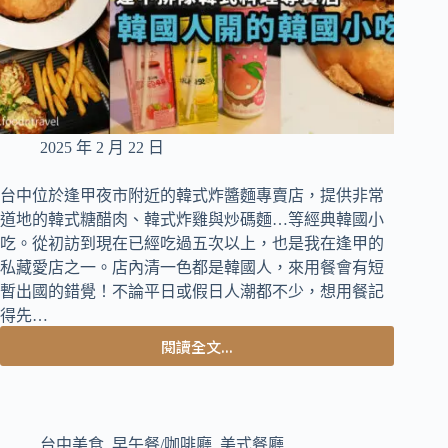
甜
口
感
很
開
胃
2025 年 2 月 22 日
台中位於逢甲夜市附近的韓式炸醬麵專賣店，提供非常
道地的韓式糖醋肉、韓式炸雞與炒碼麵…等經典韓國小
吃。從初訪到現在已經吃過五次以上，也是我在逢甲的
私藏愛店之一。店內清一色都是韓國人，來用餐會有短
暫出國的錯覺！不論平日或假日人潮都不少，想用餐記
得先…
閱讀全文...
台
中
西
屯
美
台中美食
,
早午餐/咖啡廳
,
美式餐廳