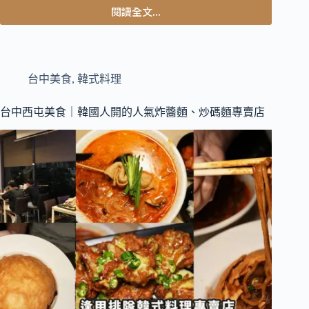
閱讀全文...
台
中
西
區
美
台中美食
,
韓式料理
食
｜
台中西屯美食｜韓國人開的人氣炸醬麵、炒碼麵專賣店
近
期
吃
到
最
喜
歡
的
平
價
串
燒
店，
鹹