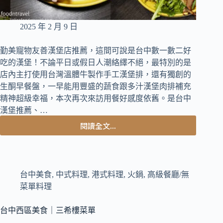
2025 年 2 月 9 日
勤美寵物友善漢堡店推薦，這間可說是台中數一數二好
吃的漢堡！不論平日或假日人潮絡繹不絕，最特別的是
店內主打使用台灣溫體牛製作手工漢堡排，還有獨創的
生酮早餐盤，一早能用豐盛的蔬食跟多汁漢堡肉排補充
精神超級幸福，本次再次來訪用餐好感度依舊。是台中
漢堡推薦、…
閱讀全文...
台
中
西
區
美
台中美食
,
中式料理
,
港式料理
,
火鍋
,
高級餐廳/無
食
菜單料理
｜
主
台中西區美食｜三希樓菜單
打