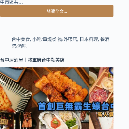
中市區共…
閱讀全文...
台
中
西
區
美
台中美食
,
小吃/串燒/炸物/外帶店
,
日本料理
,
餐酒
食
館/酒吧
｜
巨
台中居酒屋｜將軍府台中勤美店
無
霸
生
蠔
始
祖，
跟
手
臂
一
樣
大