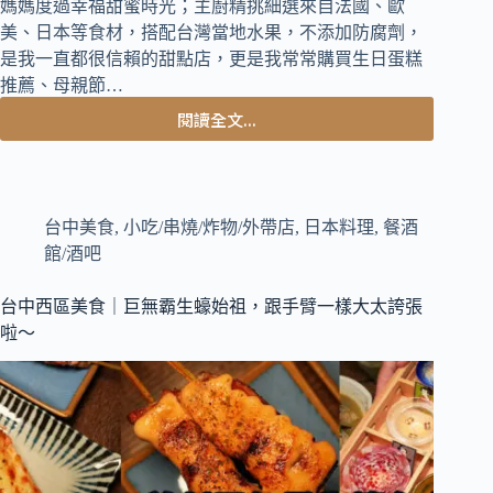
媽媽度過幸福甜蜜時光；主廚精挑細選來自法國、歐
美、日本等食材，搭配台灣當地水果，不添加防腐劑，
是我一直都很信賴的甜點店，更是我常常購買生日蛋糕
推薦、母親節…
閱讀全文...
2025
母
親
節
蛋
台中美食
,
小吃/串燒/炸物/外帶店
,
日本料理
,
餐酒
糕
館/酒吧
推
薦
台中西區美食｜巨無霸生蠔始祖，跟手臂一樣大太誇張
~
啦～
酸
甜
鳳
梨
優
格
慕