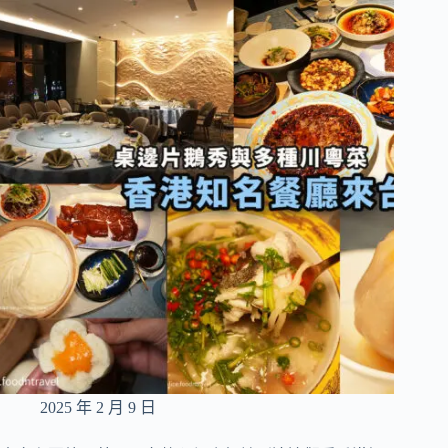
台
灣
溫
體
牛
製
成
的
漢
堡
肉，
高
人
氣
勤
美
早
午
餐
推
2025 年 2 月 9 日
薦