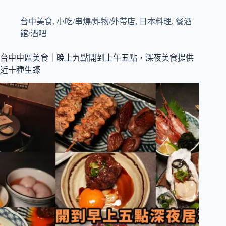
酒
屋
台中美食
,
小吃/串燒/炸物/外帶店
,
日本料理
,
餐酒
｜
館/酒吧
將
軍
台中中區美食｜晚上九點開到上午五點，深夜美食提供
府
近十種生蠔
台
中
勤
美
店