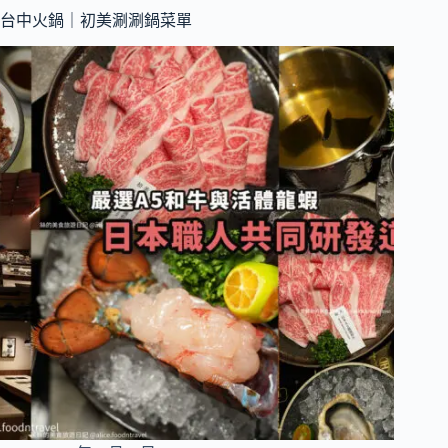
｜
台中火鍋｜初美涮涮鍋菜單
晚
上
九
點
開
到
上
午
五
點，
深
夜
美
食
提
供
近
十
種
生