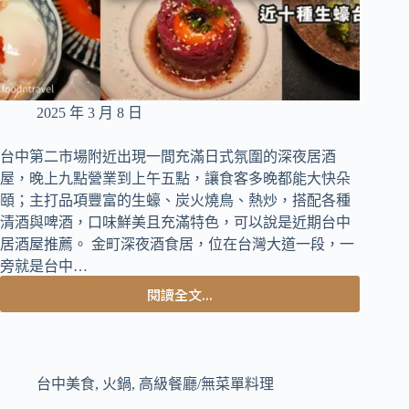
2025 年 3 月 8 日
台中第二市場附近出現一間充滿日式氛圍的深夜居酒
屋，晚上九點營業到上午五點，讓食客多晚都能大快朵
頤；主打品項豐富的生蠔、炭火燒鳥、熱炒，搭配各種
清酒與啤酒，口味鮮美且充滿特色，可以說是近期台中
居酒屋推薦。 金町深夜酒食居，位在台灣大道一段，一
旁就是台中…
閱讀全文...
台
中
中
區
美
台中美食
,
火鍋
,
高級餐廳/無菜單料理
食