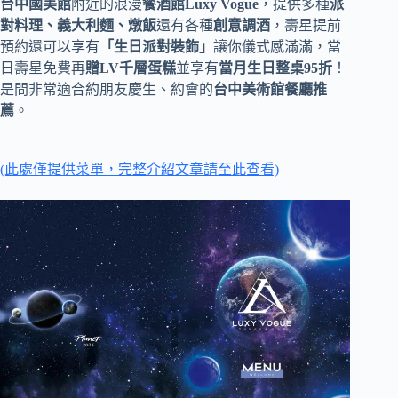
台中國美館
附近的浪漫
餐酒館Luxy Vogue
，提供多種
派
對料理、義大利麵、燉飯
還有各種
創意調酒
，壽星提前
預約還可以享有
「生日派對裝飾」
讓你儀式感滿滿，當
日壽星免費再
贈LV千層蛋糕
並享有
當月生日整桌95折
！
是間非常適合約朋友慶生、約會的
台中美術館餐廳推
薦
。
(此處僅提供菜單，完整介紹文章請至此查看)